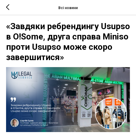
Всі новини
«Завдяки ребрендингу Usupso
в O!Some, друга справа Miniso
проти Usupso може скоро
завершитися»