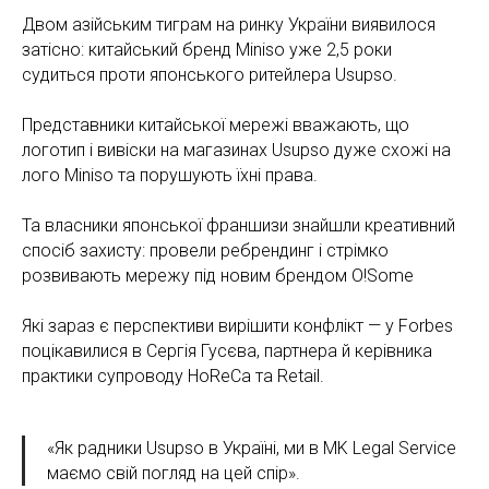
Двом азійським тиграм на ринку України виявилося
затісно: китайський бренд Miniso уже 2,5 роки
судиться проти японського ритейлера Usupso.
Представники китайської мережі вважають, що
логотип і вивіски на магазинах Usupso дуже схожі на
лого Miniso та порушують їхні права.
Та власники японської франшизи знайшли креативний
спосіб захисту: провели ребрендинг і стрімко
розвивають мережу під новим брендом O!Some
Які зараз є перспективи вирішити конфлікт — у Forbes
поцікавилися в Сергія Гусєва, партнера й керівника
практики супроводу HoReCa та Retail.
«Як радники Usupso в Україні, ми в MK Legal Service
маємо свій погляд на цей спір».