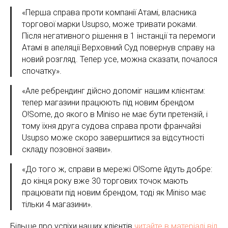
«Перша справа проти компанії Атамі, власника
торгової марки Usupso, може тривати роками.
Після негативного рішення в 1 інстанції та перемоги
Атамі в апеляції Верховний Суд повернув справу на
новий розгляд. Тепер усе, можна сказати, почалося
спочатку».
«Але ребрендинг дійсно допоміг нашим клієнтам:
тепер магазини працюють під новим брендом
O!Some, до якого в Miniso не має бути претензій, і
тому їхня друга судова справа проти франчайзі
Usupso може скоро завершитися за відсутності
складу позовної заяви».
«До того ж, справи в мережі O!Some йдуть добре:
до кінця року вже 30 торгових точок мають
працювати під новим брендом, тоді як Miniso має
тільки 4 магазини».
Більше про успіхи наших клієнтів
читайте в матеріалі від