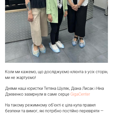
Коли ми кажемо, що досліджуємо клієнта з усіх сторін,
ми не жартуємо!
Днями наші юристки Тетяна Шуляк, Діана Лисак і Ніна
Дзевенко зазирнули в саме серце
GigaCenter
На такому режимному об'єкті є ціла купа правил
безпеки та вимог, які потрібно постійно перевіряти —