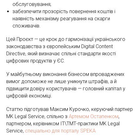
обслуговування;
забезпечити прозорість повернення коштів і
наявність механізму реагування на скарги
споживачів.
Цей Проєкт — це крок до гармонізації українського
законодавства з європейським Digital Content
Directive, який визначає спільні стандарти якості
цифрових продуктів у ЄС.
У майбутньому виконання бізнесом впроваджених
вимог допоможе не лише уникнути штрафів, а й
підвищити довіру користувачів — головний капітал у
цифровій економіці.
Статтю підготував Максим Курочко, керуючий партнер
MK Legal Service, спільно з
Артемом Остапенком
,
партнером, керівником ІТ\ТМТ-практики MK Legal
Service,
спеціально для порталу SPEKA