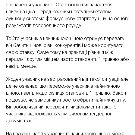
зазначення учасників. Стартовою визначається
найвища ціна. Перед кожним наступним етапом
аукціону система формує нову стартову ціну на основі
результатів попереднього раунду.
Тобто учасник з найнижчою ціною отримує перевагу:
він бачить цінові рівні конкурентів і може коригувати
свою ставку. Саме тому на практиці різниця між
першим і другим місцем часто становить 1 гривню або
навіть менше.
Жоден учасник не застрахований від такої ситуації, але
це не означає, що переможе учасник з найнижчою
ціною, навіть якщо різниця становить 1 гривню. Закон
не дозволяє замовнику просто обрати найнижчу ціну.
Він зобов’язаний перевірити, чи документи такого
учасника відповідають усім вимогам тендерної
документації.
На практиці навіть учасник із найнижчою ціною може