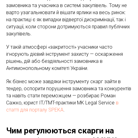
замовника та учасника в системі закупівель. Тому не
варто узагальнювати й вішати ярлики на весь ринок:
на практиці є як випадки відвертої дискримінації, так і
ситуації, коли сторони дотримуються правил публічних
закупівель.
У такій атмосфері «закритості» учасники часто
ігнорують дієвий інструмент захисту — оскарження
рішень, дій або бездіяльності замовника в
Антимонопольному комітеті України.
Як бізнес може завдяки інструменту скарг зайти в
тендер, оспорити порушення замовника та конкурентів
та навіть стати переможцем — розбирає Роман
Сажко, юрист IT/TMT-практики MK Legal Service
в
статті для порталу SPEKA
.
Чим регулюються скарги на