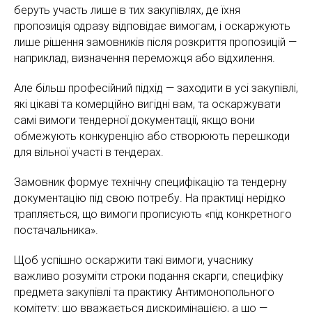
беруть участь лише в тих закупівлях, де їхня
пропозиція одразу відповідає вимогам, і оскаржують
лише рішення замовників після розкриття пропозицій —
наприклад, визначення переможця або відхилення.
Але більш професійний підхід — заходити в усі закупівлі,
які цікаві та комерційно вигідні вам, та оскаржувати
самі вимоги тендерної документації, якщо вони
обмежують конкуренцію або створюють перешкоди
для вільної участі в тендерах.
Замовник формує технічну специфікацію та тендерну
документацію під свою потребу. На практиці нерідко
трапляється, що вимоги прописують «під конкретного
постачальника».
Щоб успішно оскаржити такі вимоги, учаснику
важливо розуміти строки подання скарги, специфіку
предмета закупівлі та практику Антимонопольного
комітету: що вважається дискримінацією, а що —