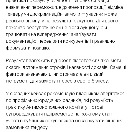
Практика показує: у більшості типових ситуацій —
визначення переможця, відхилення пропозиції, відміна
тендеру чи дискримінаційні вимоги — учасник може
реально вплинути на результат закупівлі. Для цього
важливо реагувати не лише після аукціону, а й
працювати на випередження: аналізувати
документацію, перевіряти конкурентів і правильно
формувати позицію.
Результат залежить від якості підготовки: чіткої мети
скарги, дотримання строків і наявності доказів. Саме ці
фактори визначають, чи отримаєте ви дієвий
інструмент для захисту інтересів свого бізнесу.
У складних кейсах рекомендую власникам звертатися
до профільних юридичних радників, які розуміють
практику Антимонопольного комітету, готові
супроводжувати підприємство на кожному етапі
участі в публічних закупівлях та оскаржувати рішення
замовника тендеру.