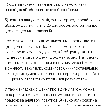
4) коли здійснення закупівлі стало неможливим
внаслідок дії обставин непереборної сили;
5) подання для участі у відкритих торгах, передбачених
абзацом другим пункту 25 цих особливостей, менше
двох тендерних пропозицій.
Тобто закон встановлює вичерпний перелік підстав
для відміни закупівлі. Водночас замовник повинен не
лише послатися на одну з них, а й обґрунтувати її та
підтвердити своє рішення документально. На практиці
замовники нерідко зловживають цим механізмом:
відміняють закупівлю, коли «потрібний» постачальник
не подав документи, опинився не першим у черзі або є
інші ризики втратити контроль над результатом.
У таких випадках рішення про відміну також можна
оскаржити в Антимонопольному комітеті України. І це
працює: за аналізом практики, близько 95% скарг на
відміну закупівель задовольняють. Основна причина —