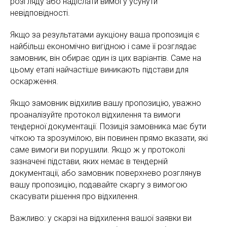
розгляду або надіслати вимогу усунути
невідповідності.
Якщо за результатами аукціону ваша пропозиція є
найбільш економічно вигідною і саме її розглядає
замовник, він обирає один із цих варіантів. Саме на
цьому етапі найчастіше виникають підстави для
оскарження.
Якщо замовник відхилив вашу пропозицію, уважно
проаналізуйте протокол відхилення та вимоги
тендерної документації. Позиція замовника має бути
чіткою та зрозумілою, він повинен прямо вказати, які
саме вимоги ви порушили. Якщо ж у протоколі
зазначені підстави, яких немає в тендерній
документації, або замовник поверхнево розглянув
вашу пропозицію, подавайте скаргу з вимогою
скасувати рішення про відхилення.
Важливо: у скарзі на відхилення вашої заявки ви